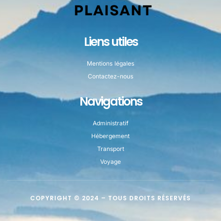
Liens utiles
Mentions légales
Contactez-nous
Navigations
Administratif
Hébergement
Transport
Voyage
COPYRIGHT © 2024 – TOUS DROITS RÉSERVÉS