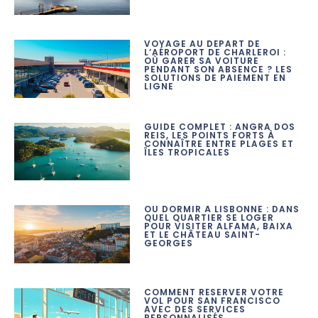
VOYAGE AU DÉPART DE
L’AÉROPORT DE CHARLEROI :
OÙ GARER SA VOITURE
PENDANT SON ABSENCE ? LES
SOLUTIONS DE PAIEMENT EN
LIGNE
GUIDE COMPLET : ANGRA DOS
REIS, LES POINTS FORTS À
CONNAÎTRE ENTRE PLAGES ET
ÎLES TROPICALES
OÙ DORMIR À LISBONNE : DANS
QUEL QUARTIER SE LOGER
POUR VISITER ALFAMA, BAIXA
ET LE CHÂTEAU SAINT-
GEORGES
COMMENT RÉSERVER VOTRE
VOL POUR SAN FRANCISCO
AVEC DES SERVICES
PERSONNALISÉS